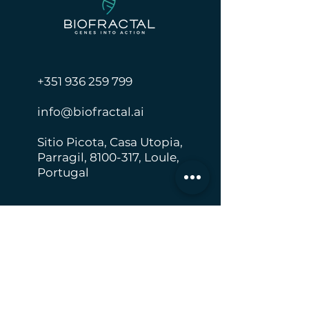
+351 936 259 799
info@biofractal.ai
Sitio Picota, Casa Utopia,
Parragil,
8100-317
, Loule,
Portugal
Home
Our Offer
About Us